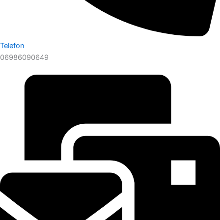
Telefon
06986090649