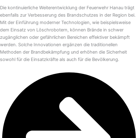
Die kontinuierliche Weiterentwicklung der Feuerwehr Hanau trägt
ebenfalls zur Verbesserung des Brandschutzes in der Region bei.
Mit der Einführung moderner Technologien, wie beispielsweise
dem Einsatz von Löschrobotern, können Brände in schwer
zugänglichen oder gefährlichen Bereichen effektiver bekämpft
werden. Solche Innovationen ergänzen die traditionellen
Methoden der Brandbekämpfung und erhöhen die Sicherheit
sowohl für die Einsatzkräfte als auch für die Bevölkerung.