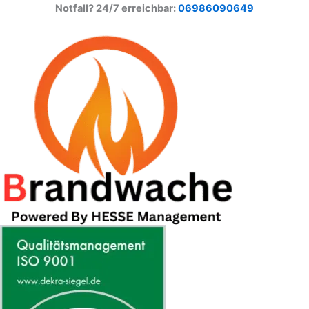
Search
Menu
Search
Notfall? 24/7 erreichbar:
06986090649
for: